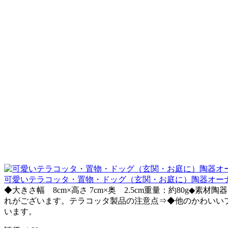
可愛いテラコッタ・置物・ドッグ（玄関・お庭に）陶器オーナメ
◆大きさ幅 8cm×高さ 7cm×奥 2.5cm重量：約80
れがございます。テラコッタ製品の注意点⇒◆他のかわいい
います。