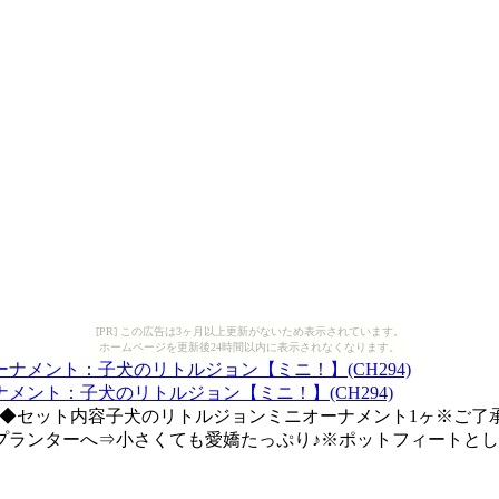
[PR] この広告は3ヶ月以上更新がないため表示されています。
ホームページを更新後24時間以内に表示されなくなります。
ント：子犬のリトルジョン【ミニ！】(CH294)
g◆素材陶器◆セット内容子犬のリトルジョンミニオーナメント1ヶ
プランターへ⇒小さくても愛嬌たっぷり♪※ポットフィートと