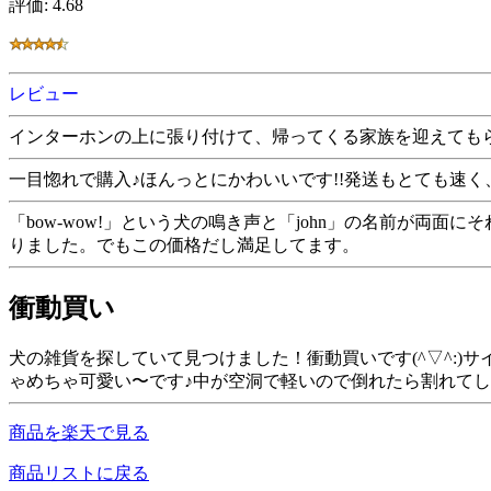
評価: 4.68
レビュー
インターホンの上に張り付けて、帰ってくる家族を迎えても
一目惚れで購入♪ほんっとにかわいいです!!発送もとても速
「bow-wow!」という犬の鳴き声と「john」の名前が
りました。でもこの価格だし満足してます。
衝動買い
犬の雑貨を探していて見つけました！衝動買いです(^▽^:
ゃめちゃ可愛い〜です♪中が空洞で軽いので倒れたら割れてし
商品を楽天で見る
商品リストに戻る