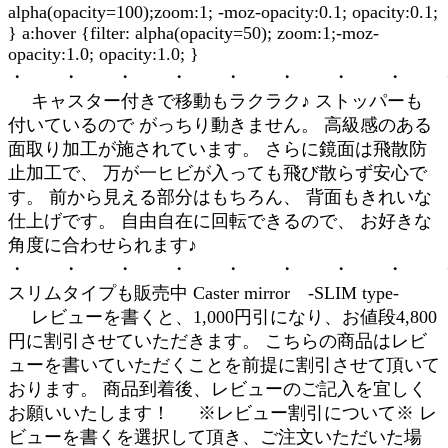
alpha(opacity=100);zoom:1; -moz-opacity:0.1; opacity:0.1;
} a:hover {filter: alpha(opacity=50); zoom:1;-moz-
opacity:1.0; opacity:1.0; }
・ ・ ・ ・ ・ ・ ・ ・ 
キャスター付きで移動もラクラク♪ ストッパーも
付いているので がっちり動きません。 高級感のある
面取り加工が施されています。 さらに鏡面は飛散防
止加工で、 万が一ヒビが入っても飛び散らず安心で
す。 前から見える部分はもちろん、 背面もきれいな
仕上げです。 自由自在に回転できるので、 お好きな
角度に合わせられます♪
・ ・ ・ ・ ・ ・ ・ ・ 
スリムタイプも販売中 Caster mirror -SLIM type-
レビューを書くと、1,000円引になり、お値段4,800
円に割引させていただきます。 こちらの商品はレビ
ューを書いていただくことを前提に割引させて頂いて
おります。 商品到着後、レビューのご記入を宜しく
お願いいたします！ ※レビュー割引について※ レ
ビューを書くを選択して頂き、ご注文いただいた場