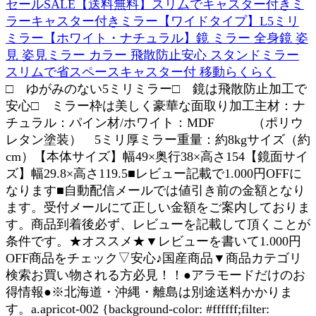
セールSALE【送料無料】スリムでキャスター付きミ
ラーキャスター付きミラー【ワイドタイプ】L5ミリ
ミラー【ホワイト・ナチュラル】鏡 ミラー 全身鏡 姿
見 姿見ミラー カラー 飛散防止安心 スタンドミラー
スリムで省スペースキャスター付 移動らくらく
□ ゆがみのない5ミリミラー□ 鏡は飛散防止加工で
安心□ ミラー枠は美しく豪華な面取り加工主材：ナ
チュラル：パイン材/ホワイト：MDF （ポリウ
レタン塗装） 5ミリ厚ミラー重量：約8kgサイズ（約
cm）【本体サイズ】幅49×奥行38×高さ154【鏡面サイ
ズ】幅29.8×高さ119.5■レビュー記載で1.000円OFFに
なります■自動配信メールでは値引き前の金額となり
ます。受付メールにて正しい金額をご案内しておりま
す。商品到着後必ず、レビューを記載して頂くことが
条件です。★オススメ★▼レビューを書いて1.000円
OFF商品をチェック▽安心♪国産商品▼商品カテゴリ
検索お買い物される方必見！！●アラモードだけのお
得情報●※北海道・沖縄・離島は別途送料かかりま
す。a.apricot-002 {background-color: #ffffff;filter: