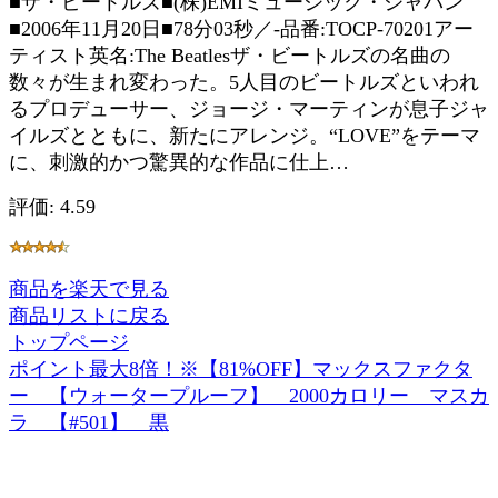
■ザ・ビートルズ■(株)EMIミュージック・ジャパン
■2006年11月20日■78分03秒／-品番:TOCP-70201アー
ティスト英名:The Beatlesザ・ビートルズの名曲の
数々が生まれ変わった。5人目のビートルズといわれ
るプロデューサー、ジョージ・マーティンが息子ジャ
イルズとともに、新たにアレンジ。“LOVE”をテーマ
に、刺激的かつ驚異的な作品に仕上…
評価: 4.59
商品を楽天で見る
商品リストに戻る
トップページ
ポイント最大8倍！※【81%OFF】マックスファクタ
ー 【ウォータープルーフ】 2000カロリー マスカ
ラ 【#501】 黒